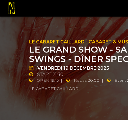
LE CABARET GAILLARD
-
CABARET & MUS
LE GRAND SHOW - SAI
SWINGS - DÎNER SPECT
VENDREDI
19
DECEMBRE 2025
START
21:30
OPEN
19:15 |
Repas
20:00 |
Event
LE CABARET GAILLARD