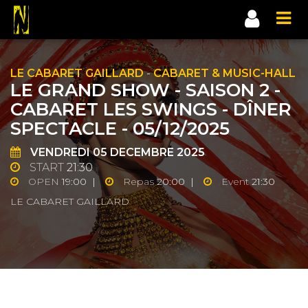
LE CABARET GAILLARD
-
CABARET & MUSIC-HALL
LE GRAND SHOW - SAISON 2 -
CABARET LES SWINGS - DÎNER
SPECTACLE - 05/12/2025
VENDREDI
05
DECEMBRE 2025
START
21:30
OPEN
19:00 |
Repas
20:00 |
Event
21:30
LE CABARET GAILLARD